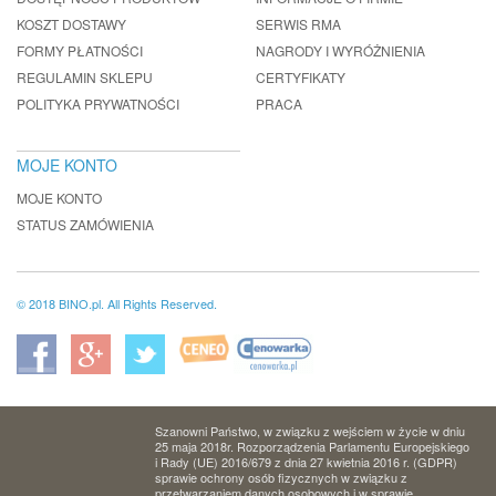
KOSZT DOSTAWY
SERWIS RMA
FORMY PŁATNOŚCI
NAGRODY I WYRÓŻNIENIA
REGULAMIN SKLEPU
CERTYFIKATY
POLITYKA PRYWATNOŚCI
PRACA
MOJE KONTO
MOJE KONTO
STATUS ZAMÓWIENIA
© 2018 BINO.pl. All Rights Reserved.
Szanowni Państwo, w związku z wejściem w życie w dniu
25 maja 2018r. Rozporządzenia Parlamentu Europejskiego
i Rady (UE) 2016/679 z dnia 27 kwietnia 2016 r. (GDPR)
sprawie ochrony osób fizycznych w związku z
przetwarzaniem danych osobowych i w sprawie