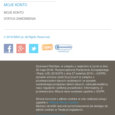
MOJE KONTO
MOJE KONTO
STATUS ZAMÓWIENIA
© 2018 BINO.pl. All Rights Reserved.
Szanowni Państwo, w związku z wejściem w życie w dniu
25 maja 2018r. Rozporządzenia Parlamentu Europejskiego
i Rady (UE) 2016/679 z dnia 27 kwietnia 2016 r. (GDPR)
sprawie ochrony osób fizycznych w związku z
przetwarzaniem danych osobowych i w sprawie
swobodnego przepływu takich danych, zaktualizowaliśmy
nasz regulamin i politykę prywatności. Informujemy, iż
przetwarzamy Wasze dane osobowe zgodnie z GDPR.
Strona korzysta z plików cookies w celu realizacji usług i
zgodnie z
Polityką Plików Cookies.
Możesz określić warunki przechowywania lub dostępu do
plików cookies w Twojej przeglądarce.