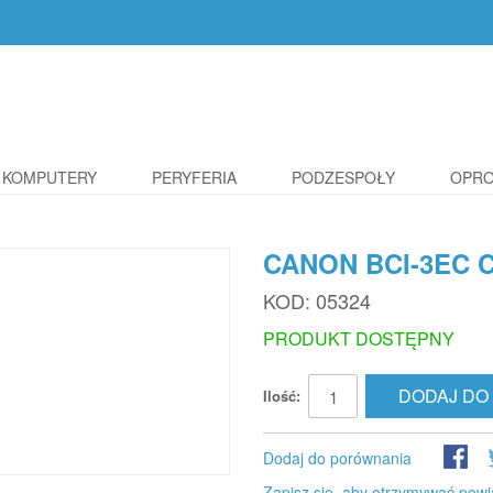
KOMPUTERY
PERYFERIA
PODZESPOŁY
OPR
CANON BCI-3EC 
KOD:
05324
PRODUKT DOSTĘPNY
DODAJ DO
Ilość:
Dodaj do porównania
Zapisz się, aby otrzymywać powi