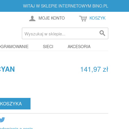
WITAJ W SKLEPIE INTERNETOWYM BINO.PL
MOJE KONTO
KOSZYK
OGRAMOWANIE
SIECI
AKCESORIA
141,97 zł
CYAN
 KOSZYKA
adomienia o cenie