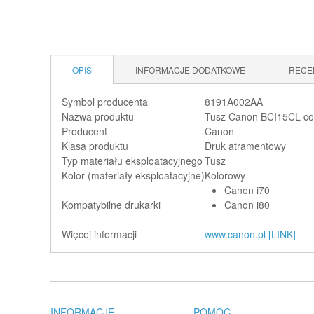
OPIS
INFORMACJE DODATKOWE
RECE
Symbol producenta
8191A002AA
Nazwa produktu
Tusz Canon BCI15CL colo
Producent
Canon
Klasa produktu
Druk atramentowy
Typ materiału eksploatacyjnego
Tusz
Kolor (materiały eksploatacyjne)
Kolorowy
Canon i70
Kompatybilne drukarki
Canon i80
Więcej informacji
www.canon.pl [LINK]
INFORMACJE
POMOC