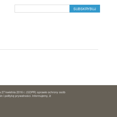
SUBSKRYBUJ
a 27 kwietnia 2016 r. (GDPR) sprawie ochrony osób
i politykę prywatności. Informujemy, iż