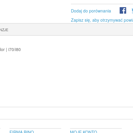
Dodaj do porównania
Zapisz się, aby otrzymywać powi
NZJE
r | i70/i80
FIRMA BINO
MOJE KONTO