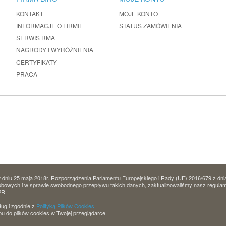
KONTAKT
MOJE KONTO
INFORMACJE O FIRMIE
STATUS ZAMÓWIENIA
SERWIS RMA
NAGRODY I WYRÓŻNIENIA
CERTYFIKATY
PRACA
dniu 25 maja 2018r. Rozporządzenia Parlamentu Europejskiego i Rady (UE) 2016/679 z dni
owych i w sprawie swobodnego przepływu takich danych, zaktualizowaliśmy nasz regulamin 
PR.
ług i zgodnie z
Polityką Plików Cookies.
u do plików cookies w Twojej przeglądarce.