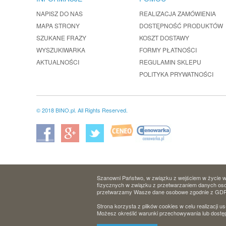
NAPISZ DO NAS
REALIZACJA ZAMÓWIENIA
MAPA STRONY
DOSTĘPNOŚĆ PRODUKTÓW
SZUKANE FRAZY
KOSZT DOSTAWY
WYSZUKIWARKA
FORMY PŁATNOŚCI
AKTUALNOŚCI
REGULAMIN SKLEPU
POLITYKA PRYWATNOŚCI
© 2018 BINO.pl. All Rights Reserved.
Szanowni Państwo, w związku z wejściem w życie w 
fizycznych w związku z przetwarzaniem danych osob
przetwarzamy Wasze dane osobowe zgodnie z GD
Strona korzysta z plików cookies w celu realizacji us
Możesz określić warunki przechowywania lub dostęp