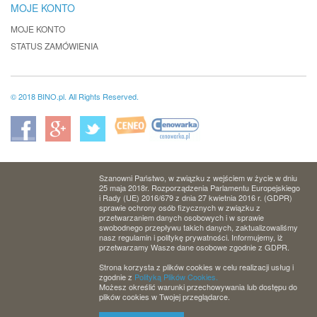
MOJE KONTO
MOJE KONTO
STATUS ZAMÓWIENIA
© 2018 BINO.pl. All Rights Reserved.
Szanowni Państwo, w związku z wejściem w życie w dniu
25 maja 2018r. Rozporządzenia Parlamentu Europejskiego
i Rady (UE) 2016/679 z dnia 27 kwietnia 2016 r. (GDPR)
sprawie ochrony osób fizycznych w związku z
przetwarzaniem danych osobowych i w sprawie
swobodnego przepływu takich danych, zaktualizowaliśmy
nasz regulamin i politykę prywatności. Informujemy, iż
przetwarzamy Wasze dane osobowe zgodnie z GDPR.
Strona korzysta z plików cookies w celu realizacji usług i
zgodnie z
Polityką Plików Cookies.
Możesz określić warunki przechowywania lub dostępu do
plików cookies w Twojej przeglądarce.