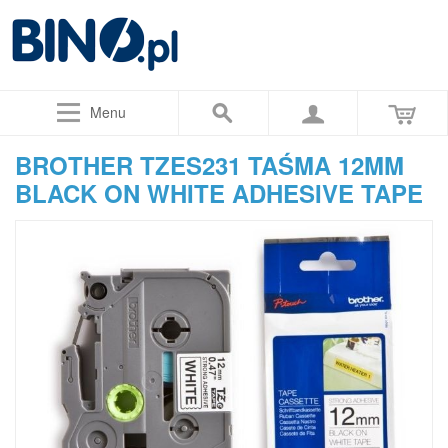
Menu
BROTHER TZES231 TAŚMA 12MM
BLACK ON WHITE ADHESIVE TAPE