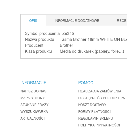
OPIS
INFORMACJE DODATKOWE
RECE
Symbol producenta
TZe345
Nazwa produktu
Taśma Brother 18mm WHITE ON B
Producent
Brother
Klasa produktu
Media do drukarek (papiery, folie…)
INFORMACJE
POMOC
NAPISZ DO NAS
REALIZACJA ZAMÓWIENIA
MAPA STRONY
DOSTĘPNOŚĆ PRODUKTÓW
SZUKANE FRAZY
KOSZT DOSTAWY
WYSZUKIWARKA
FORMY PŁATNOŚCI
AKTUALNOŚCI
REGULAMIN SKLEPU
POLITYKA PRYWATNOŚCI