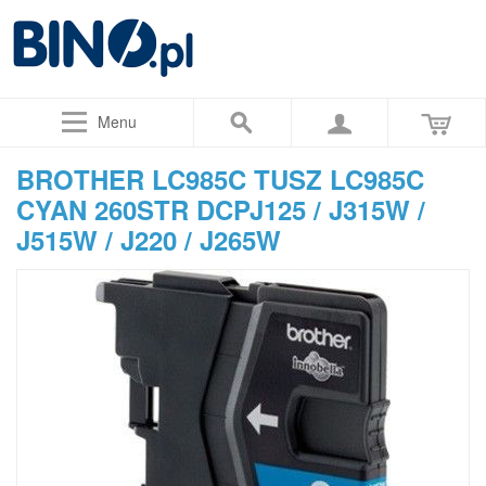
Menu
BROTHER LC985C TUSZ LC985C
CYAN 260STR DCPJ125 / J315W /
J515W / J220 / J265W