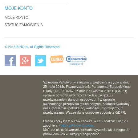
MOJE KONTO
MOJE KONTO
STATUS ZAMÓWIENIA
© 2018 BINO.pl. All Rights Reserved.
Szanowni Państwo, w związku z wejściem w życie w dniu
25 maja 2018r. Rozporządzenia Parlamentu Europejskiego
i Rady (UE) 2016/679 z dnia 27 kwietnia 2016 r. (GDPR)
sprawie ochrony osób fizycznych w związku z
przetwarzaniem danych osobowych i w sprawie
swobodnego przepływu takich danych, zaktualizowaliśmy
nasz regulamin i politykę prywatności. Informujemy, iż
przetwarzamy Wasze dane osobowe zgodnie z GDPR.
Strona korzysta z plików cookies w celu realizacji usług i
zgodnie z
Polityką Plików Cookies.
Możesz określić warunki przechowywania lub dostępu do
plików cookies w Twojej przeglądarce.