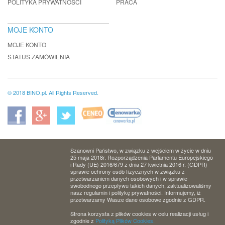
POLITYKA PRYWATNOŚCI
PRACA
MOJE KONTO
MOJE KONTO
STATUS ZAMÓWIENIA
© 2018 BINO.pl. All Rights Reserved.
Szanowni Państwo, w związku z wejściem w życie w dniu
25 maja 2018r. Rozporządzenia Parlamentu Europejskiego
i Rady (UE) 2016/679 z dnia 27 kwietnia 2016 r. (GDPR)
sprawie ochrony osób fizycznych w związku z
przetwarzaniem danych osobowych i w sprawie
swobodnego przepływu takich danych, zaktualizowaliśmy
nasz regulamin i politykę prywatności. Informujemy, iż
przetwarzamy Wasze dane osobowe zgodnie z GDPR.
Strona korzysta z plików cookies w celu realizacji usług i
zgodnie z
Polityką Plików Cookies.