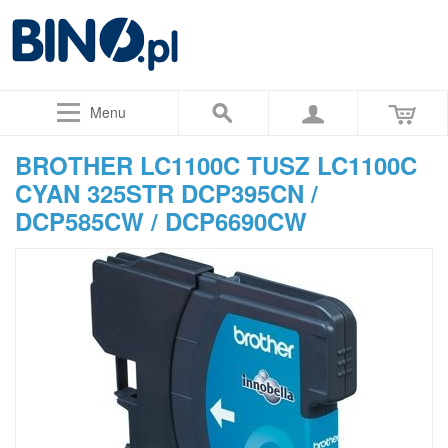
Menu
BROTHER LC1100C TUSZ LC1100C
CYAN 325STR DCP395CN /
DCP585CW / DCP6690CW