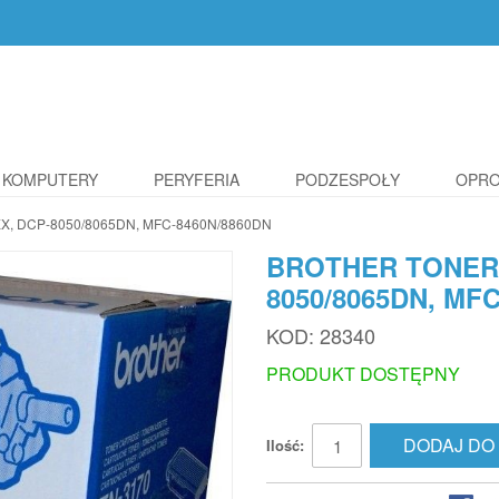
KOMPUTERY
PERYFERIA
PODZESPOŁY
OPR
X, DCP-8050/8065DN, MFC-8460N/8860DN
BROTHER TONER 
8050/8065DN, MF
KOD:
28340
PRODUKT DOSTĘPNY
DODAJ DO
Ilość: