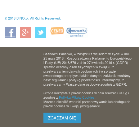
© 2018 BINO.pl. All Rights Reserved.
Szanowni Państwo, w związku z wejściem w życie w dniu
25 maja 2018r. Rozporządzenia Parlamentu Europejskiego
i Rady (UE) 2016/679 z dnia 27 kwietnia 2016 r. (GDPR)
sprawie ochrony osób fizycznych w związku z
przetwarzaniem danych osobowych i w sprawie
swobodnego przepływu takich danych, zaktualizowaliśmy
nasz regulamin i politykę prywatności. Informujemy, iż
przetwarzamy Wasze dane osobowe zgodnie z GDPR.
Strona korzysta z plików cookies w celu realizacji usług i
zgodnie z
Polityką Plików Cookies.
Możesz określić warunki przechowywania lub dostępu do
plików cookies w Twojej przeglądarce.
ZGADZAM SIĘ