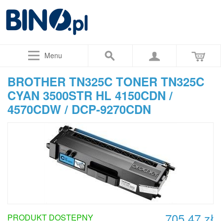
Menu
BROTHER TN325C TONER TN325C
CYAN 3500STR HL 4150CDN /
4570CDW / DCP-9270CDN
705,47 zł
PRODUKT DOSTĘPNY