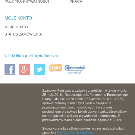
POLITYKA PRYWATNOŚCI
PRACA
MOJE KONTO
MOJE KONTO
STATUS ZAMÓWIENIA
© 2018 BINO.pl. All Rights Reserved.
Szanowni Państwo, w związku z wejściem w życie w dniu
25 maja 2018r. Rozporządzenia Parlamentu Europejskiego
i Rady (UE) 2016/679 z dnia 27 kwietnia 2016 r. (GDPR)
sprawie ochrony osób fizycznych w związku z
przetwarzaniem danych osobowych i w sprawie
swobodnego przepływu takich danych, zaktualizowaliśmy
nasz regulamin i politykę prywatności. Informujemy, iż
przetwarzamy Wasze dane osobowe zgodnie z GDPR.
Strona korzysta z plików cookies w celu realizacji usług i
zgodnie z
Polityką Plików Cookies.