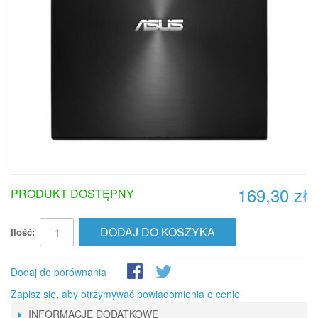
169,30 zł
PRODUKT DOSTĘPNY
DODAJ DO KOSZYKA
Ilość:
Dodaj do porównania
Zapisz się, aby otrzymywać powiadomienia o cenie
INFORMACJE DODATKOWE