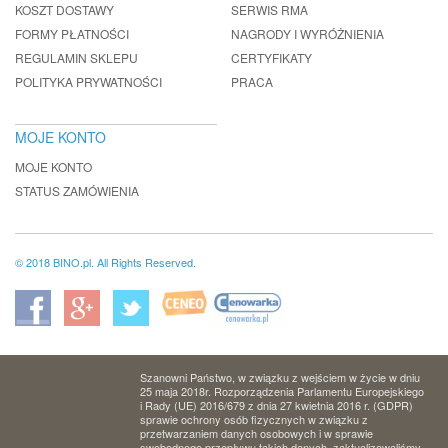
KOSZT DOSTAWY
SERWIS RMA
FORMY PŁATNOŚCI
NAGRODY I WYRÓŻNIENIA
REGULAMIN SKLEPU
CERTYFIKATY
POLITYKA PRYWATNOŚCI
PRACA
MOJE KONTO
MOJE KONTO
STATUS ZAMÓWIENIA
© 2018 BINO.pl. All Rights Reserved.
Szanowni Państwo, w związku z wejściem w życie w dniu
25 maja 2018r. Rozporządzenia Parlamentu Europejskiego
i Rady (UE) 2016/679 z dnia 27 kwietnia 2016 r. (GDPR)
sprawie ochrony osób fizycznych w związku z
przetwarzaniem danych osobowych i w sprawie
swobodnego przepływu takich danych, zaktualizowaliśmy