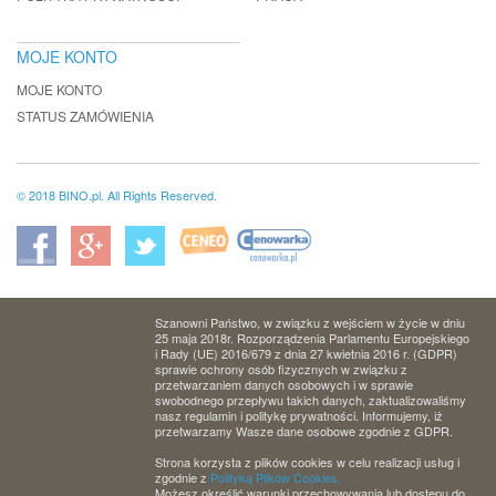
MOJE KONTO
MOJE KONTO
STATUS ZAMÓWIENIA
© 2018 BINO.pl. All Rights Reserved.
Szanowni Państwo, w związku z wejściem w życie w dniu
25 maja 2018r. Rozporządzenia Parlamentu Europejskiego
i Rady (UE) 2016/679 z dnia 27 kwietnia 2016 r. (GDPR)
sprawie ochrony osób fizycznych w związku z
przetwarzaniem danych osobowych i w sprawie
swobodnego przepływu takich danych, zaktualizowaliśmy
nasz regulamin i politykę prywatności. Informujemy, iż
przetwarzamy Wasze dane osobowe zgodnie z GDPR.
Strona korzysta z plików cookies w celu realizacji usług i
zgodnie z
Polityką Plików Cookies.
Możesz określić warunki przechowywania lub dostępu do