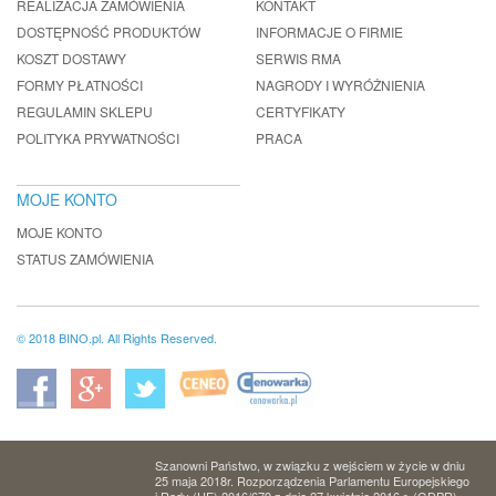
REALIZACJA ZAMÓWIENIA
KONTAKT
DOSTĘPNOŚĆ PRODUKTÓW
INFORMACJE O FIRMIE
KOSZT DOSTAWY
SERWIS RMA
FORMY PŁATNOŚCI
NAGRODY I WYRÓŻNIENIA
REGULAMIN SKLEPU
CERTYFIKATY
POLITYKA PRYWATNOŚCI
PRACA
MOJE KONTO
MOJE KONTO
STATUS ZAMÓWIENIA
© 2018 BINO.pl. All Rights Reserved.
Szanowni Państwo, w związku z wejściem w życie w dniu
25 maja 2018r. Rozporządzenia Parlamentu Europejskiego
i Rady (UE) 2016/679 z dnia 27 kwietnia 2016 r. (GDPR)