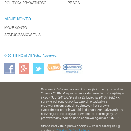
POLITYKA PRYWATNOŚCI
PRACA
MOJE KONTO
MOJE KONTO
STATUS ZAMÓWIENIA
© 2018 BINO.pl. All Rights Reserved.
Szanowni Państwo, w związku z wejściem w życie w dniu
25 maja 2018r. Rozporządzenia Parlamentu Europejskiego
i Rady (UE) 2016/679 z dnia 27 kwietnia 2016 r. (GDPR)
sprawie ochrony osób fizycznych w związku z
przetwarzaniem danych osobowych i w sprawie
swobodnego przepływu takich danych, zaktualizowaliśmy
nasz regulamin i politykę prywatności. Informujemy, iż
przetwarzamy Wasze dane osobowe zgodnie z GDPR.
Strona korzysta z plików cookies w celu realizacji usług i
zgodnie z
Polityką Plików Cookies.