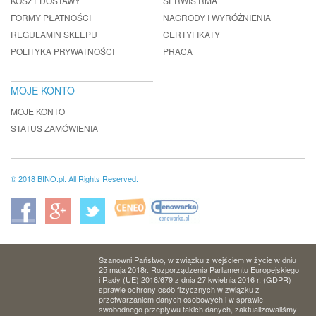
KOSZT DOSTAWY
SERWIS RMA
FORMY PŁATNOŚCI
NAGRODY I WYRÓŻNIENIA
REGULAMIN SKLEPU
CERTYFIKATY
POLITYKA PRYWATNOŚCI
PRACA
MOJE KONTO
MOJE KONTO
STATUS ZAMÓWIENIA
© 2018 BINO.pl. All Rights Reserved.
Szanowni Państwo, w związku z wejściem w życie w dniu
25 maja 2018r. Rozporządzenia Parlamentu Europejskiego
i Rady (UE) 2016/679 z dnia 27 kwietnia 2016 r. (GDPR)
sprawie ochrony osób fizycznych w związku z
przetwarzaniem danych osobowych i w sprawie
swobodnego przepływu takich danych, zaktualizowaliśmy