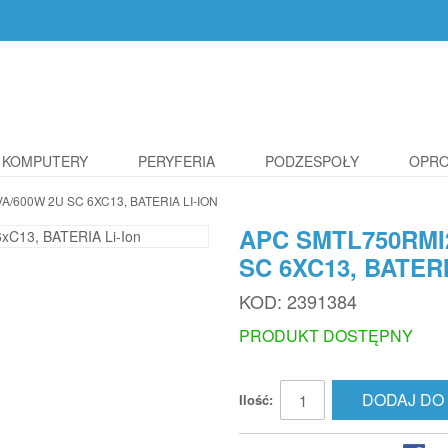
KOMPUTERY
PERYFERIA
PODZESPOŁY
OPR
600W 2U SC 6XC13, BATERIA LI-ION
APC SMTL750RMI
SC 6XC13, BATERI
KOD:
2391384
PRODUKT DOSTĘPNY
DODAJ DO
Ilość: