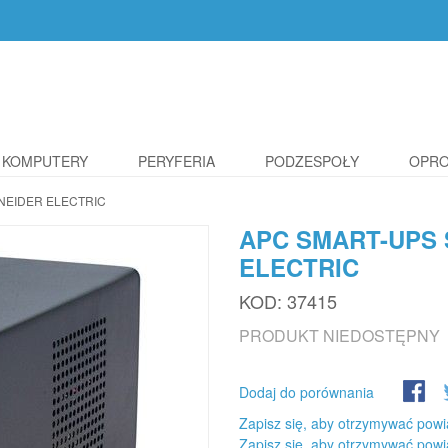
KOMPUTERY
PERYFERIA
PODZESPOŁY
OPR
HNEIDER ELECTRIC
APC SMART-UPS S
ELECTRIC
KOD:
37415
PRODUKT NIEDOSTĘPNY
Dodaj do porównania
Zapisz się, aby otrzymywać powi
Zapisz się, aby otrzymywać powi