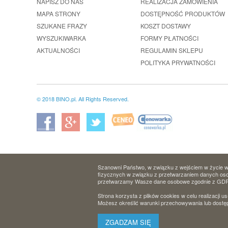
NAPISZ DO NAS
REALIZACJA ZAMÓWIENIA
MAPA STRONY
DOSTĘPNOŚĆ PRODUKTÓW
SZUKANE FRAZY
KOSZT DOSTAWY
WYSZUKIWARKA
FORMY PŁATNOŚCI
AKTUALNOŚCI
REGULAMIN SKLEPU
POLITYKA PRYWATNOŚCI
© 2018 BINO.pl. All Rights Reserved.
Szanowni Państwo, w związku z wejściem w życie w 
fizycznych w związku z przetwarzaniem danych osob
przetwarzamy Wasze dane osobowe zgodnie z GD
Strona korzysta z plików cookies w celu realizacji us
Możesz określić warunki przechowywania lub dostęp
ZGADZAM SIĘ