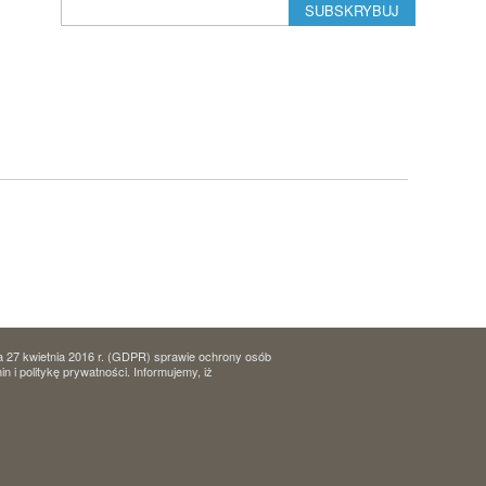
SUBSKRYBUJ
a 27 kwietnia 2016 r. (GDPR) sprawie ochrony osób
i politykę prywatności. Informujemy, iż