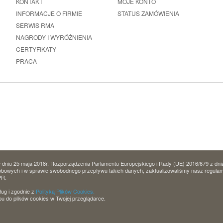
KONTAKT
MOJE KONTO
INFORMACJE O FIRMIE
STATUS ZAMÓWIENIA
SERWIS RMA
NAGRODY I WYRÓŻNIENIA
CERTYFIKATY
PRACA
dniu 25 maja 2018r. Rozporządzenia Parlamentu Europejskiego i Rady (UE) 2016/679 z dni
owych i w sprawie swobodnego przepływu takich danych, zaktualizowaliśmy nasz regulamin 
PR.
ług i zgodnie z
Polityką Plików Cookies.
u do plików cookies w Twojej przeglądarce.