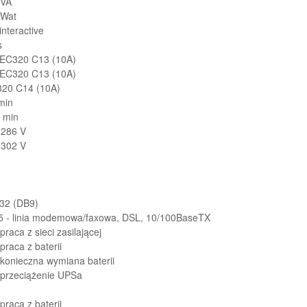
 VA
 Wat
-interactive
s
IEC320 C13 (10A)
IEC320 C13 (10A)
320 C14 (10A)
min
 min
-286 V
-302 V
32 (DB9)
5 - linia modemowa/faxowa, DSL, 10/100BaseTX
praca z sieci zasilającej
praca z baterii
konieczna wymiana baterii
przeciążenie UPSa
praca z baterii