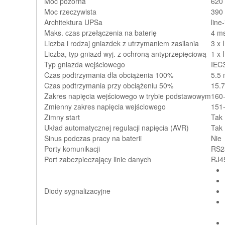
Moc pozorna
620
Moc rzeczywista
390
Architektura UPSa
line
Maks. czas przełączenia na baterię
4 m
Liczba i rodzaj gniazdek z utrzymaniem zasilania
3 x 
Liczba, typ gniazd wyj. z ochroną antyprzepięciową
1 x 
Typ gniazda wejściowego
IEC
Czas podtrzymania dla obciążenia 100%
5.5 
Czas podtrzymania przy obciążeniu 50%
15.7
Zakres napięcia wejściowego w trybie podstawowym
160
Zmienny zakres napięcia wejściowego
151
Zimny start
Tak
Układ automatycznej regulacji napięcia (AVR)
Tak
Sinus podczas pracy na baterii
Nie
Porty komunikacji
RS2
Port zabezpieczający linie danych
RJ4
Diody sygnalizacyjne