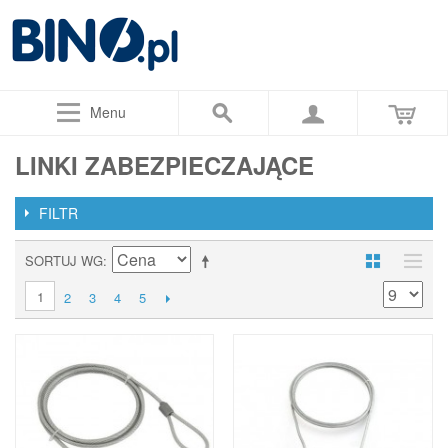
Menu
LINKI ZABEZPIECZAJĄCE
FILTR
SORTUJ WG
1
2
3
4
5