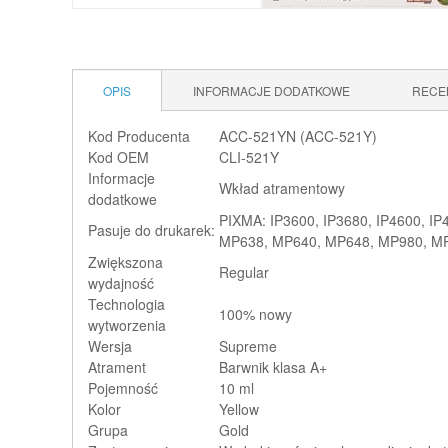
OPIS
INFORMACJE DODATKOWE
RECE
Kod Producenta
ACC-521YN (ACC-521Y)
Kod OEM
CLI-521Y
Informacje
Wkład atramentowy
dodatkowe
PIXMA: IP3600, IP3680, IP4600, 
Pasuje do drukarek:
MP638, MP640, MP648, MP980, M
Zwiększona
Regular
wydajność
Technologia
100% nowy
wytworzenia
Wersja
Supreme
Atrament
Barwnik klasa A+
Pojemność
10 ml
Kolor
Yellow
Grupa
Gold