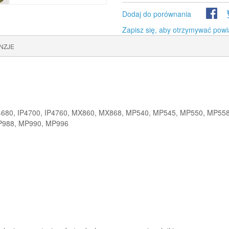
Dodaj do porównania
Zapisz się, aby otrzymywać powi
NZJE
IP4680, IP4700, IP4760, MX860, MX868, MP540, MP545, MP550, MP
P988, MP990, MP996