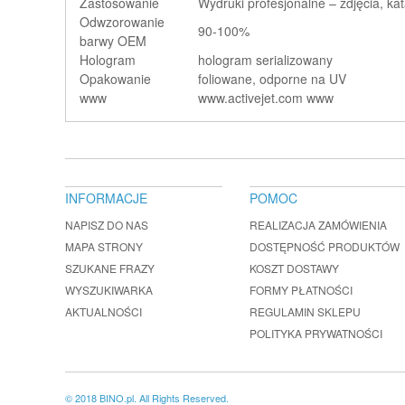
Zastosowanie
Wydruki profesjonalne – zdjęcia, kata
Odwzorowanie
90-100%
barwy OEM
Hologram
hologram serializowany
Opakowanie
foliowane, odporne na UV
www
www.activejet.com www
INFORMACJE
POMOC
NAPISZ DO NAS
REALIZACJA ZAMÓWIENIA
MAPA STRONY
DOSTĘPNOŚĆ PRODUKTÓW
SZUKANE FRAZY
KOSZT DOSTAWY
WYSZUKIWARKA
FORMY PŁATNOŚCI
AKTUALNOŚCI
REGULAMIN SKLEPU
POLITYKA PRYWATNOŚCI
© 2018 BINO.pl. All Rights Reserved.