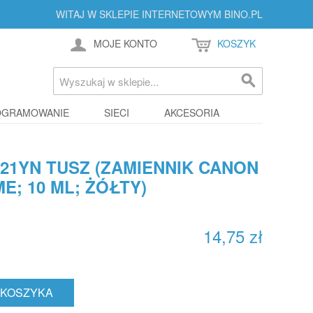
WITAJ W SKLEPIE INTERNETOWYM BINO.PL
MOJE KONTO
KOSZYK
OGRAMOWANIE
SIECI
AKCESORIA
521YN TUSZ (ZAMIENNIK CANON
ME; 10 ML; ŻÓŁTY)
14,75 zł
 KOSZYKA