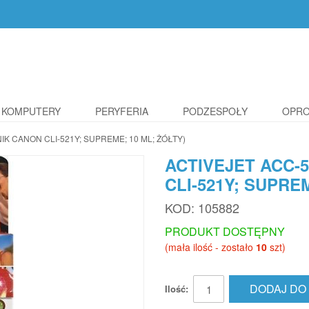
KOMPUTERY
PERYFERIA
PODZESPOŁY
OPR
IK CANON CLI-521Y; SUPREME; 10 ML; ŻÓŁTY)
ACTIVEJET ACC-
CLI-521Y; SUPRE
KOD:
105882
PRODUKT DOSTĘPNY
(mała ilość - zostało
10
szt)
DODAJ DO
Ilość: