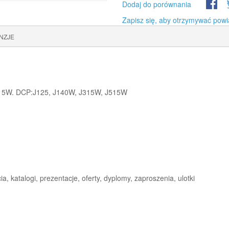
Dodaj do porównania
Zapisz się, aby otrzymywać powi
NZJE
415W. DCP:J125, J140W, J315W, J515W
a, katalogi, prezentacje, oferty, dyplomy, zaproszenia, ulotki