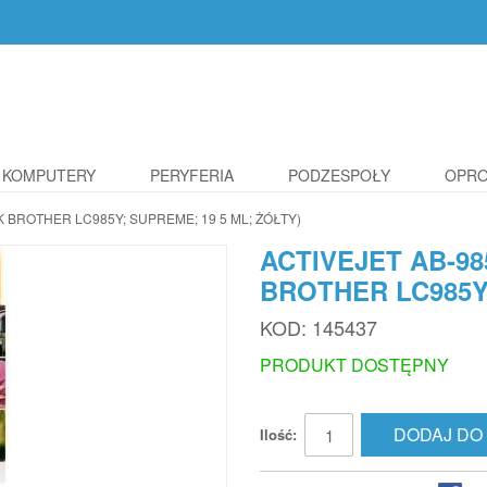
KOMPUTERY
PERYFERIA
PODZESPOŁY
OPR
K BROTHER LC985Y; SUPREME; 19 5 ML; ŻÓŁTY)
ACTIVEJET AB-98
BROTHER LC985Y;
KOD:
145437
PRODUKT DOSTĘPNY
DODAJ DO
Ilość: