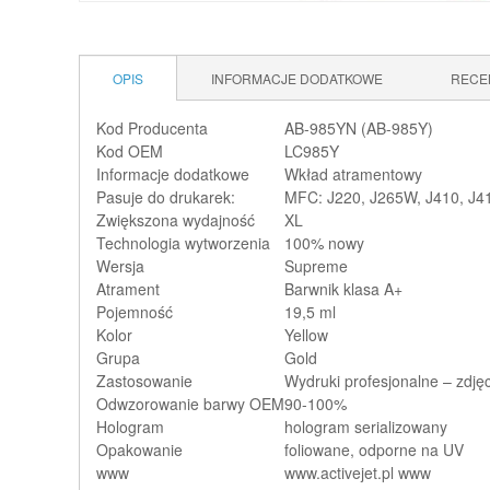
OPIS
INFORMACJE DODATKOWE
RECE
Kod Producenta
AB-985YN (AB-985Y)
Kod OEM
LC985Y
Informacje dodatkowe
Wkład atramentowy
Pasuje do drukarek:
MFC: J220, J265W, J410, J
Zwiększona wydajność
XL
Technologia wytworzenia
100% nowy
Wersja
Supreme
Atrament
Barwnik klasa A+
Pojemność
19,5 ml
Kolor
Yellow
Grupa
Gold
Zastosowanie
Wydruki profesjonalne – zdjęci
Odwzorowanie barwy OEM
90-100%
Hologram
hologram serializowany
Opakowanie
foliowane, odporne na UV
www
www.activejet.pl www