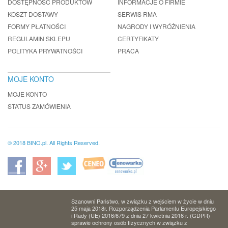
DOSTĘPNOŚĆ PRODUKTÓW
INFORMACJE O FIRMIE
KOSZT DOSTAWY
SERWIS RMA
FORMY PŁATNOŚCI
NAGRODY I WYRÓŻNIENIA
REGULAMIN SKLEPU
CERTYFIKATY
POLITYKA PRYWATNOŚCI
PRACA
MOJE KONTO
MOJE KONTO
STATUS ZAMÓWIENIA
© 2018 BINO.pl. All Rights Reserved.
Szanowni Państwo, w związku z wejściem w życie w dniu
25 maja 2018r. Rozporządzenia Parlamentu Europejskiego
i Rady (UE) 2016/679 z dnia 27 kwietnia 2016 r. (GDPR)
sprawie ochrony osób fizycznych w związku z